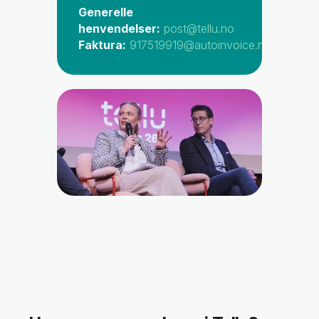
Generelle
henvendelser:
post@tellu.no
Faktura:
917519919@autoinvoice.no