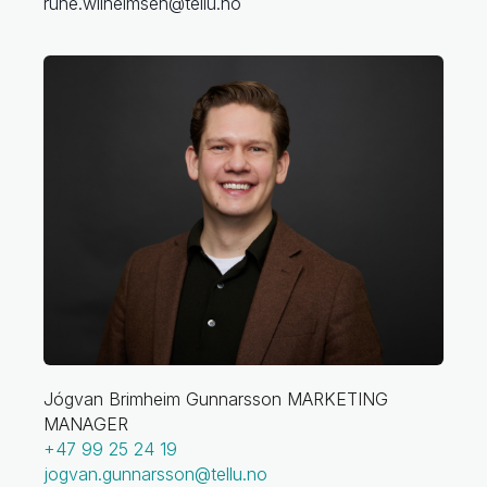
rune.wilhelmsen@tellu.no
Jógvan Brimheim Gunnarsson
MARKETING
MANAGER
+47 99 25 24 19
jogvan.gunnarsson@tellu.no