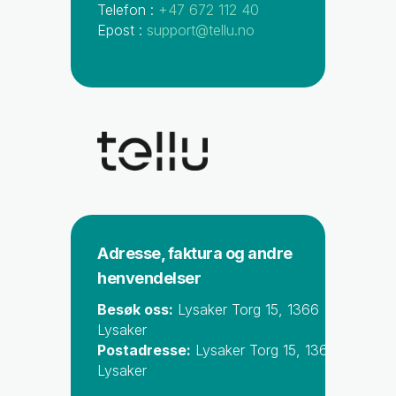
Telefon :
+47 672 112 40
Epost :
support@tellu.no
Adresse, faktura og andre
henvendelser
Besøk oss:
Lysaker Torg 15, 1366
Lysaker
Postadresse:
Lysaker Torg 15, 1366
Lysaker