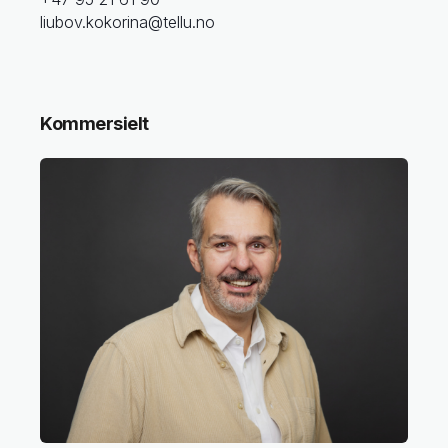
liubov.kokorina@tellu.no
Kommersielt