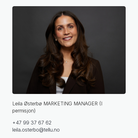
Leila Østerbø
MARKETING MANAGER (I
permisjon)
+47 99 37 67 62
leila.osterbo@tellu.no