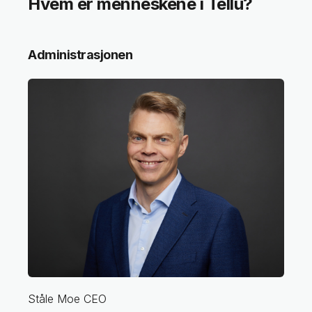
Hvem er menneskene i Tellu?
Administrasjonen
Ståle Moe
CEO