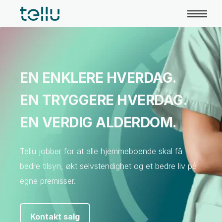
EN ENKLERE HVERDAG.
EN TRYGGERE HVERDAG.
EN VERDIG ALDERDOM.
Tellu
jobber for at
alle hjemmeboende
skal få
bedre tilsyn,
økt selvstendighet og et bedre liv på
egne premisser.
Kontakt salg