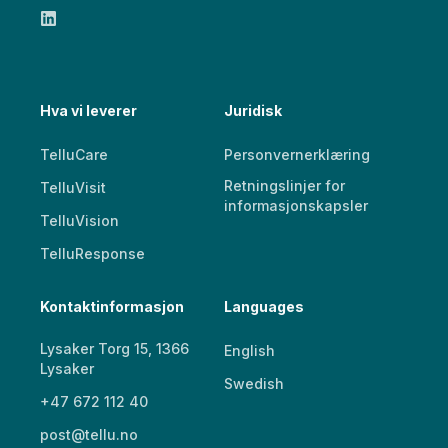
Hva vi leverer
Juridisk
TelluCare
Personvernerklæring
Retningslinjer for
TelluVisit
informasjonskapsler
TelluVision
TelluResponse
Kontaktinformasjon
Languages
Lysaker Torg 15, 1366
English
Lysaker
Swedish
+47 672 112 40
post@tellu.no